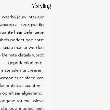
Afstyling
g, waarbij jouw interieur
waarop alle zorgvuldig
imte haar definitieve
eubels perfect geplaatst
e juiste manier worden
 kleinste details wordt
geperfectioneerd.
 materialen te creëren,
harmonieuze sfeer. Van
 decoratieve accenten –
n op elkaar afgestemd.
toegang tot exclusieve
die jouw interieur een