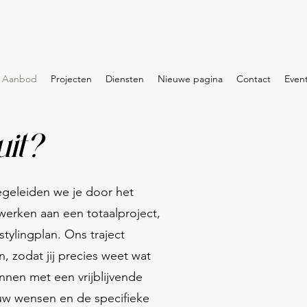
Aanbod
Projecten
Diensten
Nieuwe pagina
Contact
Event
uit?
begeleiden we je door het
werken aan een totaalproject,
tylingplan. Ons traject
n, zodat jij precies weet wat
nnen met een vrijblijvende
uw wensen en de specifieke