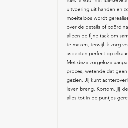
Kies je voor het full-servic
uitvoering uit handen en z
moeiteloos wordt gerealise
over de details of coördinat
alleen de fijne taak om sa
te maken, terwijl ik zorg v
aspecten perfect op elkaar
Met deze zorgeloze aanpak 
proces, wetende dat geen 
gezien. Jij kunt achterover
leven breng. Kortom, jij ki
alles tot in de puntjes gere