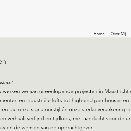
Home
Over Mij
en
stricht
u werken we aan uiteenlopende projecten in Maastricht
ementen en industriële lofts tot high-end penthouses e
ten die onze signatuurstijl én onze sterke verankering i
igen verhaal: verfijnd en tijdloos, met aandacht voor de u
ouw en de wensen van de opdrachtgever.