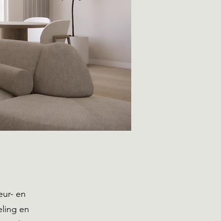
eur- en
eling en