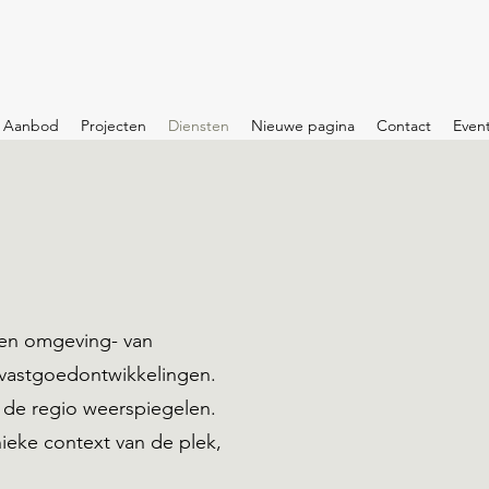
Aanbod
Projecten
Diensten
Nieuwe pagina
Contact
Event
 en omgeving- van
n vastgoedontwikkelingen.
n de regio weerspiegelen.
nieke context van de plek,