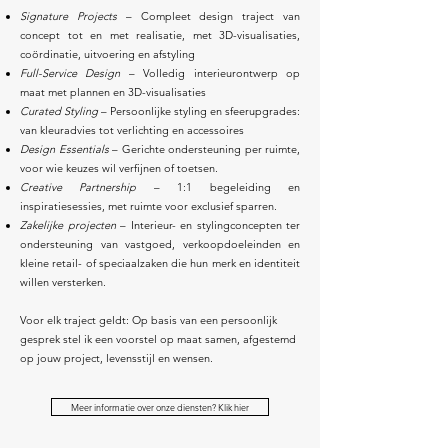
Signature Projects
– Compleet design traject van
concept tot en met realisatie, met 3D-visualisaties,
coördinatie, uitvoering en afstyling
Full-Service Design
– Volledig interieurontwerp op
maat met plannen en 3D-visualisaties
Curated Styling
– Persoonlijke styling en sfeerupgrades:
van kleuradvies tot verlichting en accessoires
Design Essentials
– Gerichte ondersteuning per ruimte,
voor wie keuzes wil verfijnen of toetsen.
Creative Partnership
– 1:1 begeleiding en
inspiratiesessies, met ruimte voor exclusief sparren.
Zakelijke projecten
– Interieur- en stylingconcepten ter
ondersteuning van vastgoed, verkoopdoeleinden en
kleine retail- of speciaalzaken die hun merk en identiteit
willen versterken.
Voor elk traject geldt: Op basis van een persoonlijk
gesprek stel ik een voorstel op maat samen, afgestemd
op jouw project, levensstijl en wensen.
Meer informatie over onze diensten? Klik hier