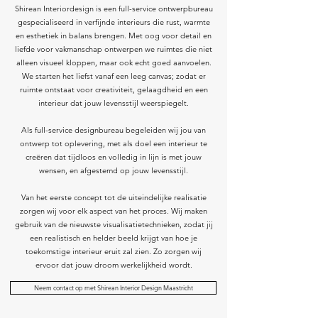
Shirean Interiordesign is een full-service ontwerpbureau
gespecialiseerd in verfijnde interieurs die rust, warmte
en esthetiek in balans brengen. Met oog voor detail en
liefde voor vakmanschap ontwerpen we ruimtes die niet
alleen visueel kloppen, maar ook echt goed aanvoelen.
We starten het liefst vanaf een leeg canvas; zodat er
ruimte ontstaat voor creativiteit, gelaagdheid en een
interieur dat jouw levensstijl weerspiegelt.
Als full-service designbureau begeleiden wij jou van
ontwerp tot oplevering, met als doel een interieur te
creëren dat tijdloos en volledig in lijn is met jouw
wensen, en afgestemd op jouw levensstijl.
Van het eerste concept tot de uiteindelijke realisatie
zorgen wij voor elk aspect van het proces. Wij maken
gebruik van de nieuwste visualisatietechnieken, zodat jij
een realistisch en helder beeld krijgt van hoe je
toekomstige interieur eruit zal zien. Zo zorgen wij
ervoor dat jouw droom werkelijkheid wordt.
Neem contact op met Shirean Interior Design Maastricht