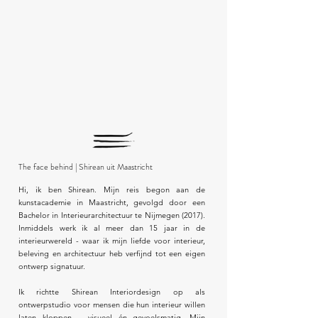
The face behind | Shirean uit Maastricht
Hi, ik ben Shirean. Mijn reis begon aan de
kunstacademie in Maastricht, gevolgd door een
Bachelor in Interieurarchitectuur te Nijmegen (2017).
Inmiddels werk ik al meer dan 15 jaar in de
interieurwereld - waar ik mijn liefde voor interieur,
beleving en architectuur heb verfijnd tot een eigen
ontwerp signatuur.
Ik richtte Shirean Interiordesign op als
ontwerpstudio voor mensen die hun interieur willen
laten kloppen – visueel én gevoelsmatig. Mijn